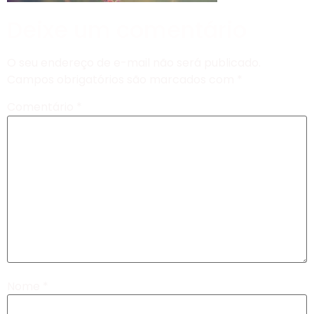
Deixe um comentário
O seu endereço de e-mail não será publicado.
Campos obrigatórios são marcados com
*
Comentário
*
Nome
*