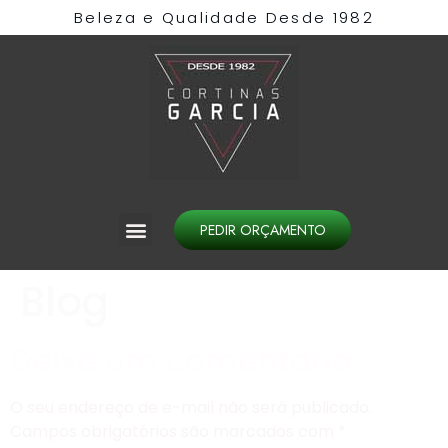
Beleza e Qualidade Desde 1982​
PEDIR ORÇAMENTO
Blog
Deixe um comentário
O seu endereço de e-mail não será publicado.
Campos obrigatórios são marcados com
*