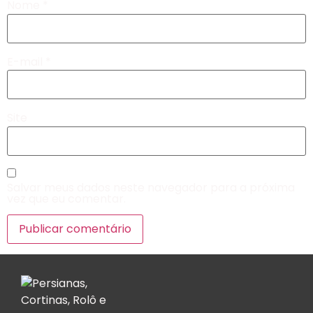
Nome
*
E-mail
*
Site
Salvar meus dados neste navegador para a próxima
vez que eu comentar.