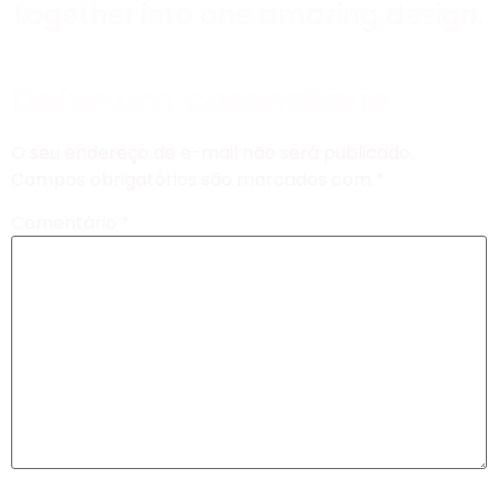
together into one amazing design.
Deixe um comentário
O seu endereço de e-mail não será publicado.
Campos obrigatórios são marcados com
*
Comentário
*