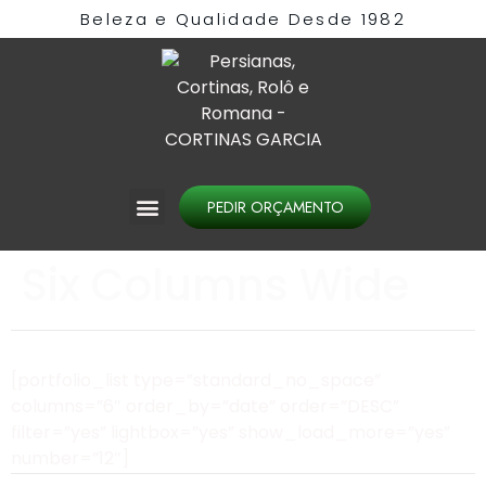
Beleza e Qualidade Desde 1982​
PEDIR ORÇAMENTO
Six Columns Wide
[portfolio_list type=”standard_no_space”
columns=”6″ order_by=”date” order=”DESC”
filter=”yes” lightbox=”yes” show_load_more=”yes”
number=”12″]