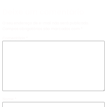
Deixe um comentário
O seu endereço de e-mail não será publicado.
Campos obrigatórios são marcados com
*
Comentário
*
Nome
*