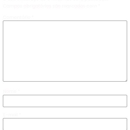
Campos obrigatórios são marcados com
*
Comentário
*
Nome
*
E-mail
*