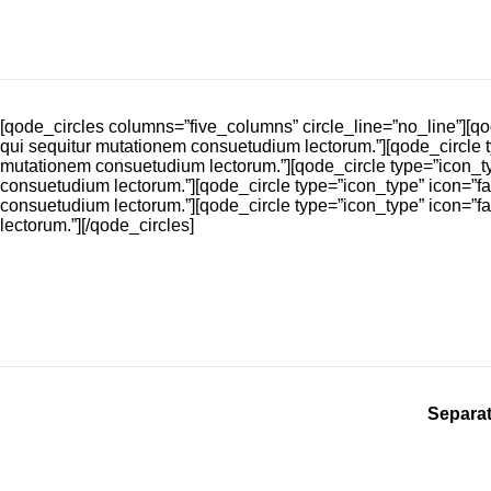
[qode_circles columns=”five_columns” circle_line=”no_line”][qo
qui sequitur mutationem consuetudium lectorum.”][qode_circle t
mutationem consuetudium lectorum.”][qode_circle type=”icon_typ
consuetudium lectorum.”][qode_circle type=”icon_type” icon=”fa
consuetudium lectorum.”][qode_circle type=”icon_type” icon=”f
lectorum.”][/qode_circles]
Separat