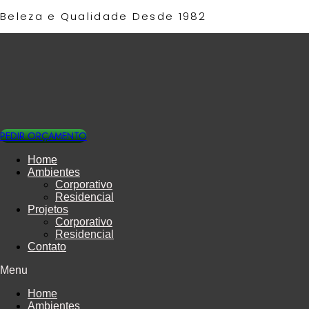
Ir
Beleza e Qualidade Desde 1982​
para
o
conteúdo
PEDIR ORÇAMENTO
Home
Ambientes
Corporativo
Residencial
Projetos
Corporativo
Residencial
Contato
Menu
Home
Ambientes