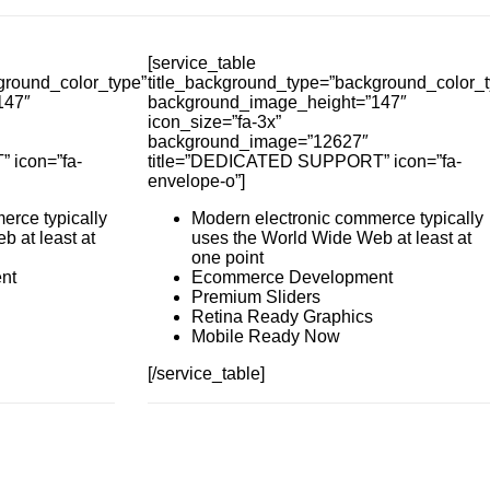
[service_table
ground_color_type”
title_background_type=”background_color_t
147″
background_image_height=”147″
icon_size=”fa-3x”
background_image=”12627″
 icon=”fa-
title=”DEDICATED SUPPORT” icon=”fa-
envelope-o”]
erce typically
Modern electronic commerce typically
 at least at
uses the World Wide Web at least at
one point
nt
Ecommerce Development
Premium Sliders
Retina Ready Graphics
Mobile Ready Now
[/service_table]