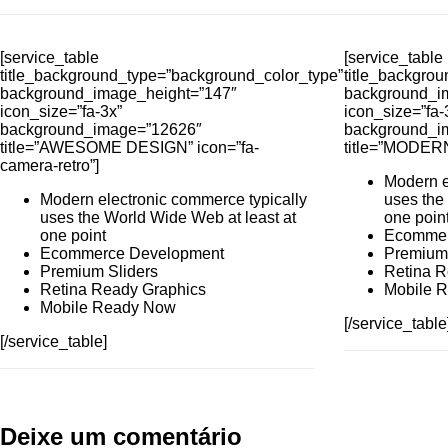
[service_table
[service_table
title_background_type=”background_color_type”
title_backgro
background_image_height=”147″
background_i
icon_size=”fa-3x”
icon_size=”fa-
background_image=”12626″
background_i
title=”AWESOME DESIGN” icon=”fa-
title=”MODERN
camera-retro”]
Modern e
Modern electronic commerce typically
uses the
uses the World Wide Web at least at
one poin
one point
Ecommer
Ecommerce Development
Premium 
Premium Sliders
Retina R
Retina Ready Graphics
Mobile 
Mobile Ready Now
[/service_table
[/service_table]
Deixe um comentário