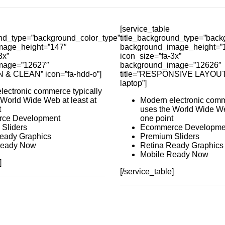
[service_table
und_type=”background_color_type”
title_background_type=”back
mage_height=”147″
background_image_height=”
3x”
icon_size=”fa-3x”
mage=”12627″
background_image=”12626″
 & CLEAN” icon=”fa-hdd-o”]
title=”RESPONSIVE LAYOUT”
laptop”]
lectronic commerce typically
 World Wide Web at least at
Modern electronic comm
t
uses the World Wide Web
ce Development
one point
Sliders
Ecommerce Developme
eady Graphics
Premium Sliders
Ready Now
Retina Ready Graphics
Mobile Ready Now
]
[/service_table]