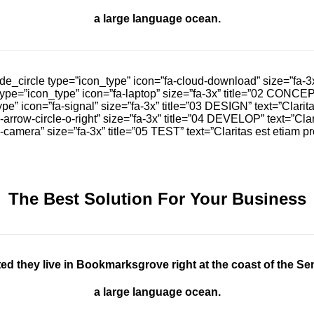
a large language ocean.
de_circle type=”icon_type” icon=”fa-cloud-download” size=”fa-3x
ype=”icon_type” icon=”fa-laptop” size=”fa-3x” title=”02 CONCEP
e” icon=”fa-signal” size=”fa-3x” title=”03 DESIGN” text=”Clari
-arrow-circle-o-right” size=”fa-3x” title=”04 DEVELOP” text=”Cl
a-camera” size=”fa-3x” title=”05 TEST” text=”Claritas est etia
The Best Solution For Your Business
ed they live in Bookmarksgrove right at the coast of the Se
a large language ocean.