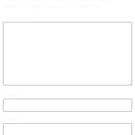
Campos obrigatórios são marcados com
*
Comentário
*
Nome
*
E-mail
*