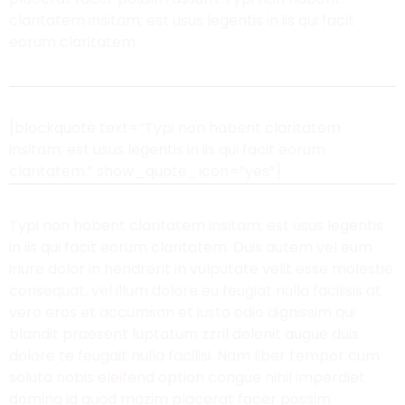
claritatem insitam; est usus legentis in iis qui facit
eorum claritatem.
[blockquote text=”Typi non habent claritatem
insitam; est usus legentis in iis qui facit eorum
claritatem.” show_quote_icon=”yes”]
Typi non habent claritatem insitam; est usus legentis
in iis qui facit eorum claritatem. Duis autem vel eum
iriure dolor in hendrerit in vulputate velit esse molestie
consequat, vel illum dolore eu feugiat nulla facilisis at
vero eros et accumsan et iusto odio dignissim qui
blandit praesent luptatum zzril delenit augue duis
dolore te feugait nulla facilisi. Nam liber tempor cum
soluta nobis eleifend option congue nihil imperdiet
doming id quod mazim placerat facer possim