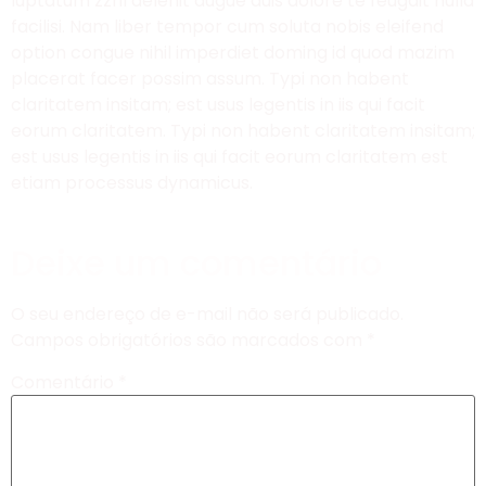
luptatum zzril delenit augue duis dolore te feugait nulla
facilisi. Nam liber tempor cum soluta nobis eleifend
option congue nihil imperdiet doming id quod mazim
placerat facer possim assum. Typi non habent
claritatem insitam; est usus legentis in iis qui facit
eorum claritatem. Typi non habent claritatem insitam;
est usus legentis in iis qui facit eorum claritatem est
etiam processus dynamicus.
Deixe um comentário
O seu endereço de e-mail não será publicado.
Campos obrigatórios são marcados com
*
Comentário
*