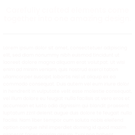
Carefully crafted elements come
together into one amazing design.
Lorem ipsum dolor sit amet, consectetuer adipiscing
elit, sed diam nonummy nibh euismod tincidunt ut
laoreet dolore magna aliquam erat volutpat. Ut wisi
enim ad minim veniam, quis nostrud exerci tation
ullamcorper suscipit lobortis nisl ut aliquip ex ea
commodo consequat. Duis autem vel eum iriure dolor
in hendrerit in vulputate velit esse molestie consequat,
vel illum dolore eu feugiat nulla facilisis at vero eros et
accumsan et iusto odio dignissim qui blandit praesent
luptatum zzril delenit augue duis dolore te feugait nulla
facilisi. Nam liber tempor cum soluta nobis eleifend
option congue nihil imperdiet doming id quod mazim
placerat facer possim assum. Typi non habent