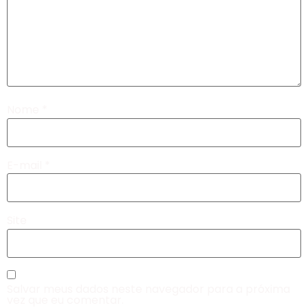
Nome
*
E-mail
*
Site
Salvar meus dados neste navegador para a próxima
vez que eu comentar.