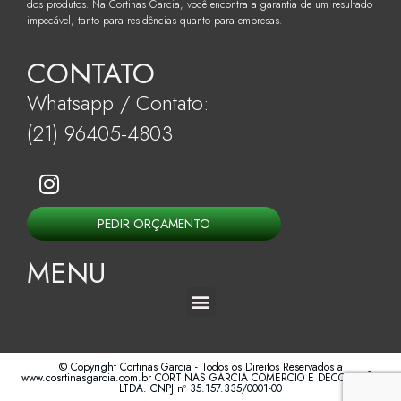
dos produtos. Na Cortinas Garcia, você encontra a garantia de um resultado
impecável, tanto para residências quanto para empresas.
CONTATO
Whatsapp / Contato:
(21) 96405-4803
PEDIR ORÇAMENTO
MENU
© Copyright Cortinas Garcia - Todos os Direitos Reservados a
www.cosrtinasgarcia.com.br CORTINAS GARCIA COMERCIO E DECORAÇÃO
LTDA. CNPJ nº 35.157.335/0001-00