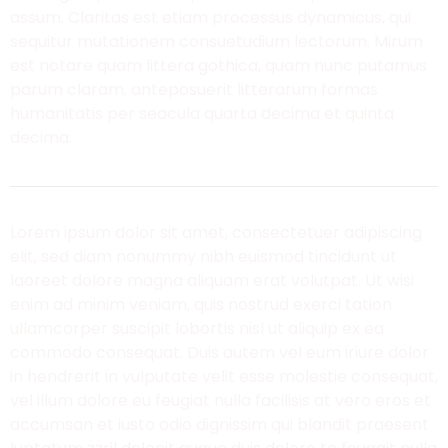
assum. Claritas est etiam processus dynamicus, qui
sequitur mutationem consuetudium lectorum. Mirum
est notare quam littera gothica, quam nunc putamus
parum claram, anteposuerit litterarum formas
humanitatis per seacula quarta decima et quinta
decima.
Lorem ipsum dolor sit amet, consectetuer adipiscing
elit, sed diam nonummy nibh euismod tincidunt ut
laoreet dolore magna aliquam erat volutpat. Ut wisi
enim ad minim veniam, quis nostrud exerci tation
ullamcorper suscipit lobortis nisl ut aliquip ex ea
commodo consequat. Duis autem vel eum iriure dolor
in hendrerit in vulputate velit esse molestie consequat,
vel illum dolore eu feugiat nulla facilisis at vero eros et
accumsan et iusto odio dignissim qui blandit praesent